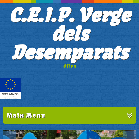
C.E.I.P. Verge
dels
Desemparats
Oliva
Main Menu