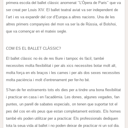
primera escola del ballet clàssic anomenat ‘’L’Òpera de Paris’’ que va
ser creat per Louis XIV. El ballet teatral aviat va ser independent de
l’art i es va expandir del cor d’Europa a altres nacions. Una de les
altres primers companyies del mon va ser la de Rússia, el Bolshoi,
que va començar en el mateix segle.
COM ES EL BALLET CLÀSSIC?
El ballet clàssic no és de res lliure i tampoc és fàcil, també
necessites molta flexibilitat i per als xics necessites botar molt alt,
molta força en els braços i les cames i per als dos sexes necessites
molta paciència i molt d’entrenament per fer-ho bé.
S’han de fer estiraments tots els dies per a tindre una bona flexibilitat
i practicar en casa i en l'acadèmia. Les dones, algunes vegades, fan
puntes, un parell de sabates especials, on tenen que suportar tot el
pes del cos en els peus que estan completament estirats. Els homes
també els poden utilitzar per a practicar. Els professionals dediquen
tota la seua vida al ballet i no poden deixar de practicar ni un sol dia.