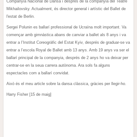
Companyia Nacional de Dansa i després de la companyia del Teatre
Mikhailovsky. Actualment, és director general i artístic del Ballet de
l'estat de Berlin.
Sergei Polunin es ballarí professional de Ucraïna molt important. Va
començar amb gimnàstica abans de canviar a ballet als 8 anys i va
entrar a l’Institut Coreogràfic del Estat Kyiv, després de graduar-se va
entrar a l’escola Royal de Ballet amb 13 anys. Amb 19 anys va ser el
ballarí principal de la companyia, després de 2 anys ho va deixar per
centrar-se en la seua carrera autònoma. Ara sols fa alguns
espectacles com a ballarí convidat.
Això és el meu article sobre la dansa clàssica, gràcies per llegir-ho.
Harry Fisher [15 de maig]