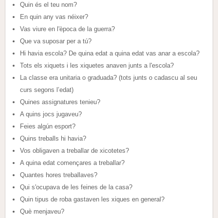
Quin és el teu nom?
En quin any vas néixer?
Vas viure en l'època de la guerra?
Que va suposar per a tú?
Hi havia escola? De quina edat a quina edat vas anar a escola?
Tots els xiquets i les xiquetes anaven junts a l'escola?
La classe era unitaria o graduada? (tots junts o cadascu al seu
curs segons l’edat)
Quines assignatures tenieu?
A quins jocs jugaveu?
Feies algún esport?
Quins treballs hi havia?
Vos obligaven a treballar de xicotetes?
A quina edat començares a treballar?
Quantes hores treballaves?
Qui s'ocupava de les feines de la casa?
Quin tipus de roba gastaven les xiques en general?
Què menjaveu?