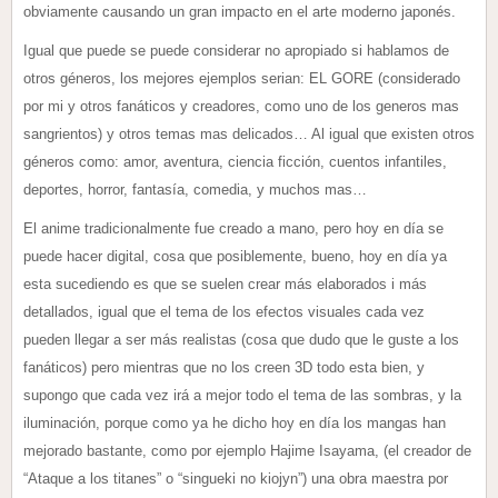
obviamente causando un gran impacto en el arte moderno japonés.
Igual que puede se puede considerar no apropiado si hablamos de
otros géneros, los mejores ejemplos serian: EL GORE (considerado
por mi y otros fanáticos y creadores, como uno de los generos mas
sangrientos) y otros temas mas delicados… Al igual que existen otros
géneros como: amor, aventura, ciencia ficción, cuentos infantiles,
deportes, horror, fantasía, comedia, y muchos mas…
El anime tradicionalmente fue creado a mano, pero hoy en día se
puede hacer digital, cosa que posiblemente, bueno, hoy en día ya
esta sucediendo es que se suelen crear más elaborados i más
detallados, igual que el tema de los efectos visuales cada vez
pueden llegar a ser más realistas (cosa que dudo que le guste a los
fanáticos) pero mientras que no los creen 3D todo esta bien, y
supongo que cada vez irá a mejor todo el tema de las sombras, y la
iluminación, porque como ya he dicho hoy en día los mangas han
mejorado bastante, como por ejemplo Hajime Isayama, (el creador de
“Ataque a los titanes” o “singueki no kiojyn”) una obra maestra por