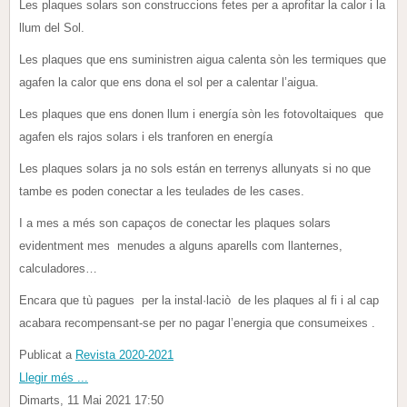
Les plaques solars son construccions fetes per a aprofitar la calor i la
llum del Sol.
Les plaques que ens suministren aigua calenta sòn les termiques que
agafen la calor que ens dona el sol per a calentar l’aigua.
Les plaques que ens donen llum i energía sòn les fotovoltaiques
que
agafen els rajos solars i els tranforen en energía
Les plaques solars ja no sols están en terrenys allunyats si no que
tambe es poden conectar a les teulades de les cases.
I a mes a més son capaços de conectar les plaques solars
evidentment mes
m
enudes a alguns aparells com llanternes,
calculadores…
Encara que tù pagues
per la instal·laciò
de les plaques al fi i al cap
acabara
r
ecompensant-se per no pagar l’energia que consumeixes .
Publicat a
Revista 2020-2021
Llegir més ...
Dimarts, 11 Mai 2021 17:50