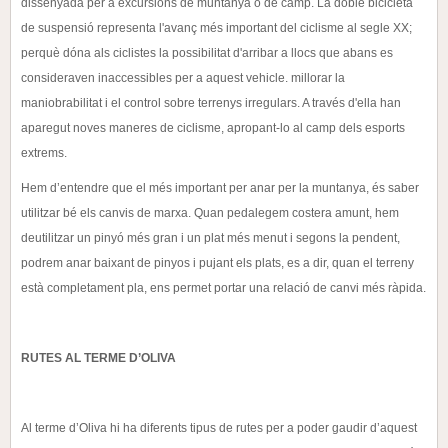
dissenyada per a excursions de muntanya o de
camp.
La doble bicicleta
de suspensió representa l'avanç més important del ciclisme al segle XX;
perquè dóna
als ciclistes la possibilitat d'arribar a llocs que abans es
consideraven inaccessibles per a aquest vehicle.
millorar la
maniobrabilitat i el control sobre terrenys irregulars. A través d'ella han
aparegut noves
maneres de ciclisme, apropant-lo al camp dels esports
extrems.
Hem d’entendre que el més important per anar per la muntanya, és saber
utilitzar bé els canvis de marxa.
Quan pedalegem costera amunt, hem
deutilitzar un pinyó més gran i un plat més menut i segons la
pendent,
podrem anar baixant de pinyos i pujant els plats, es a dir, quan el terreny
està completament pla,
ens permet portar una relació de canvi més ràpida.
RUTES AL TERME D’OLIVA
Al terme d’Oliva hi ha diferents tipus de rutes per a poder gaudir d’aquest