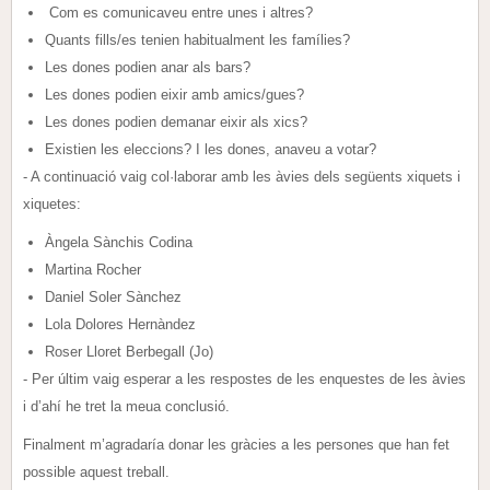
Com es comunicaveu entre unes i altres?
Quants fills/es tenien habitualment les famílies?
Les dones podien anar als bars?
Les dones podien eixir amb amics/gues?
Les dones podien demanar eixir als xics?
Existien les eleccions? I les dones, anaveu a votar?
- A continuació vaig col·laborar amb les àvies dels següents xiquets i
xiquetes:
Àngela Sànchis Codina
Martina Rocher
Daniel Soler Sànchez
Lola Dolores Hernàndez
Roser Lloret Berbegall (Jo)
- Per últim vaig esperar a les respostes de les enquestes de les àvies
i d’ahí he tret la meua conclusió.
Finalment m’agradaría donar les gràcies a les persones que han fet
possible aquest treball.