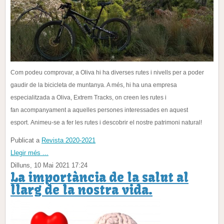
Com podeu comprovar, a Oliva hi ha diverses rutes i nivells per a poder
gaudir de la bicicleta de
muntanya. A més, hi ha una empresa
especialitzada a Oliva, Extrem Tracks, on creen les rutes i
fan
acompanyament a aquelles persones interessades en aquest
esport.
Animeu-se a fer les rutes i descobrir el nostre patrimoni natural!
Publicat a
Revista 2020-2021
Llegir més ...
Dilluns, 10 Mai 2021 17:24
La importància de la salut al
llarg de la nostra vida.