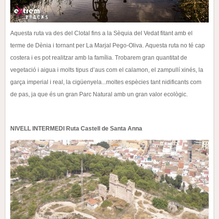
Aquesta ruta va des del Clotal fins a la Sèquia del Vedat fitant amb el
terme de Dènia i tornant per La
Marjal Pego-Oliva.
Aquesta ruta no té cap
costera i es pot realitzar amb la família. Trobarem gran quantitat de
vegetació i
aigua i molts tipus d’aus com el calamon, el zampullí xinés, la
garça imperial i real, la cigüenyela...moltes
espècies tant nidificants com
de pas, ja que és un gran Parc Natural amb un gran valor ecològic.
NIVELL INTERMEDI
Ruta Castell de Santa Anna