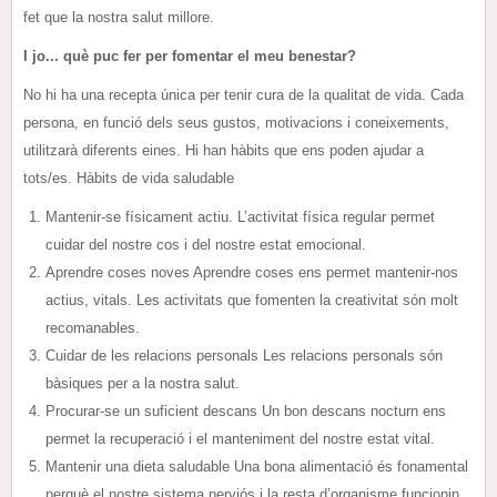
fet que la nostra salut millore.
I jo... què puc fer per fomentar el meu benestar?
No hi ha una recepta única per tenir cura de la qualitat de vida. Cada
persona, en funció dels seus gustos, motivacions i coneixements,
utilitzarà diferents eines. Hi han hàbits que ens poden ajudar a
tots/es. Hàbits de vida saludable
Mantenir-se físicament actiu. L’activitat física regular permet
cuidar del nostre cos i del nostre estat emocional.
Aprendre coses noves Aprendre coses ens permet mantenir-nos
actius, vitals. Les activitats que fomenten la creativitat són molt
recomanables.
Cuidar de les relacions personals Les relacions personals són
bàsiques per a la nostra salut.
Procurar-se un suficient descans Un bon descans nocturn ens
permet la recuperació i el manteniment del nostre estat vital.
Mantenir una dieta saludable Una bona alimentació és fonamental
perquè el nostre sistema nerviós i la resta d’organisme funcionin