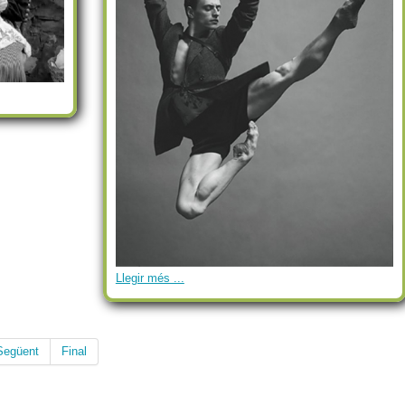
Llegir més ...
Següent
Final