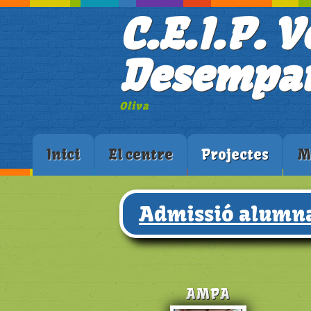
C.E.I.P. V
Desempar
Oliva
Inici
El centre
Projectes
M
Admissió alumna
AMPA