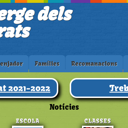
erge dels
ats
enjador
Famílies
Recomanacions
t 2021-2022
Treb
Notícies
ESCOLA
CLASSES