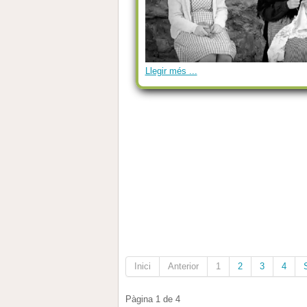
Llegir més ...
Inici
Anterior
1
2
3
4
Pàgina 1 de 4