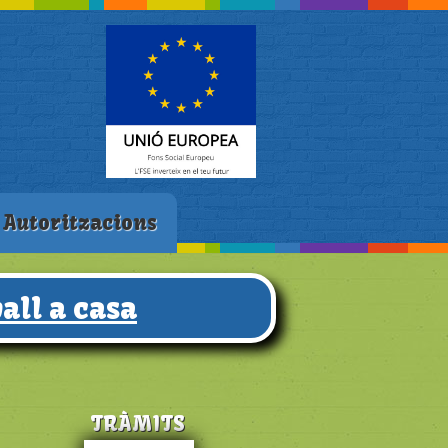
Autoritzacions
all a casa
TRÀMITS