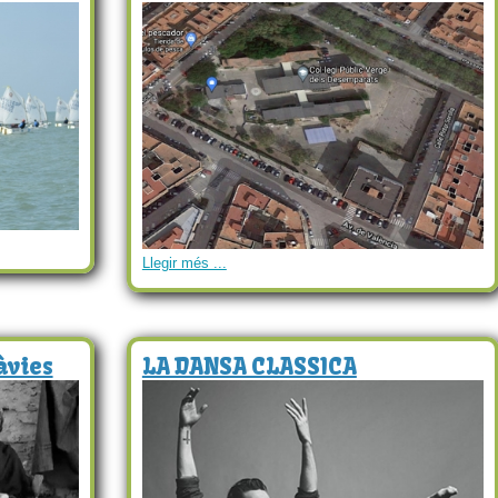
Llegir més ...
àvies
LA DANSA CLASSICA