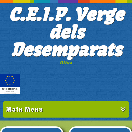
C.E.I.P. Verge
dels
Desemparats
Oliva
Main Menu