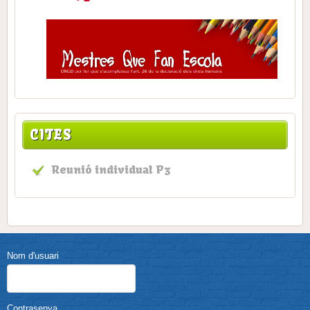
CITES
Reunió individual P3
Nom d'usuari
Contrasenya