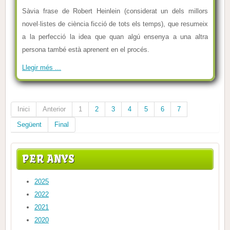
Sàvia frase de Robert Heinlein (considerat un dels millors
novel·listes de ciència ficció de tots els temps), que resumeix
a la perfecció la idea que quan algú ensenya a una altra
persona també està aprenent en el procés.
Llegir més ...
Inici
Anterior
1
2
3
4
5
6
7
Següent
Final
PER ANYS
2025
2022
2021
2020