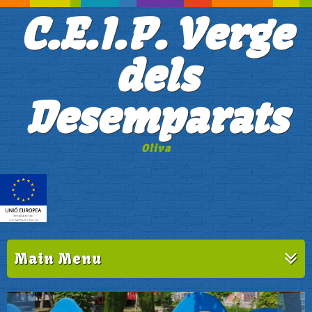
C.E.I.P. Verge
dels
Desemparats
Oliva
Main Menu