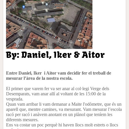
By: Daniel, Iker & Aitor
Entre Daniel, Iker i Aitor vam decidir fer el treball de
mesurar l’àrea de la nostra escola.
El primer que varem fer va ser anar al col·legi Verge dels
Desemparats, vam anar allí al voltant de les 15:00 de la
vesprada.
Quan vam arribar li vam demanar a Maite l'odòmetre, que és un
aparell que, mentre camines, va mesurant. Vam mesurar l’escola
racó per racó i anàvem anotant en un plànol que teníem les
diferents mesures.
Ens va costar un poc perquè hi haven llocs molt estrets o llocs