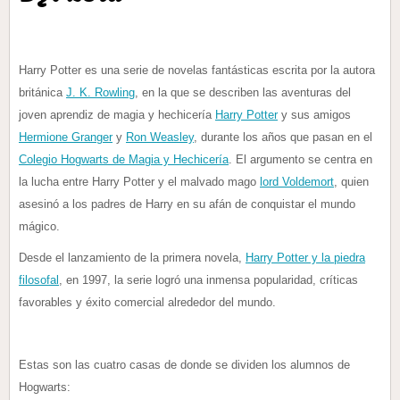
Harry Potter es una serie de novelas fantásticas escrita por la autora
británica
J. K. Rowling
, en la que se describen las aventuras del
joven aprendiz de magia y hechicería
Harry Potter
y sus amigos
Hermione Granger
y
Ron Weasley
, durante los años que pasan en el
Colegio Hogwarts de Magia y Hechicería
. El argumento se centra en
la lucha entre Harry Potter y el malvado mago
lord Voldemort
, quien
asesinó a los padres de Harry en su afán de conquistar el mundo
mágico.
Desde el lanzamiento de la primera novela,
Harry Potter y la piedra
filosofal
, en 1997, la serie logró una inmensa popularidad, críticas
favorables y éxito comercial alrededor del mundo.
Estas son las cuatro casas de donde se dividen los alumnos de
Hogwarts: