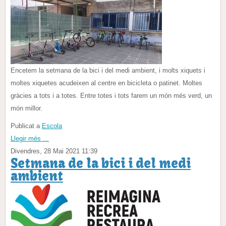
Encetem la setmana de la bici i del medi ambient, i molts xiquets i
moltes xiquetes acudeixen al centre en bicicleta o patinet. Moltes
gràcies a tots i a totes. Entre totes i tots farem un món més verd, un
món millor.
Publicat a
Escola
Llegir més ...
Divendres, 28 Mai 2021 11:39
Setmana de la bici i del medi
ambient