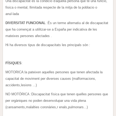
Una discapacitat es la condició d'aquella persona que té una funció,
fisica o mental, llimitada respecte de la mitja de la poblacio o
anul·lada
DIVERSITAT FUNCIONAL
:És un terme alternatiu al de discapacitat
que ha començat a utilitzar-se a España per indicativa de les
mateixes persones afectades .
Hi ha diversos tipus de discapacitats les principals són :
FÍSIQUES
:
MOTORICA:la pateixen aquelles persones que tenen afectada la
capacitat de moviment per diverses causes (malformacions,
accidents,lesions ...)
NO MOTÒRICA :Discapacitat física que tenen quelles persones que
per orgàniques no poden desenvolupar una vida plena
(cansaments,malalties coronàries,r enals,pulmonars...)