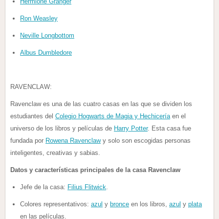
Hermione Granger
Ron Weasley
Neville Longbottom
Albus Dumbledore
RAVENCLAW:
Ravenclaw es una de las cuatro casas en las que se dividen los
estudiantes del
Colegio Hogwarts de Magia y Hechicería
en el
universo de los libros y películas de
Harry Potter
. Esta casa fue
fundada por
Rowena Ravenclaw
y solo son escogidas personas
inteligentes, creativas y sabias.
Datos y características principales de la casa Ravenclaw
Jefe de la casa:
Filius Flitwick
.
Colores representativos:
azul
y
bronce
en los libros,
azul
y
plata
en las películas.