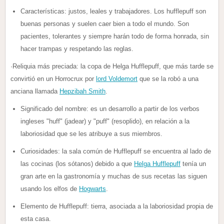
Características: justos, leales y trabajadores. Los hufflepuff son
buenas personas y suelen caer bien a todo el mundo. Son
pacientes, tolerantes y siempre harán todo de forma honrada, sin
hacer trampas y respetando las reglas.
·Reliquia más preciada: la copa de Helga Hufflepuff, que más tarde se
convirtió en un Horrocrux por
lord Voldemort
que se la robó a una
anciana llamada
Hepzibah Smith
.
Significado del nombre: es un desarrollo a partir de los verbos
ingleses "huff" (jadear) y "puff" (resoplido), en relación a la
laboriosidad que se les atribuye a sus miembros.
Curiosidades: la sala común de Hufflepuff se encuentra al lado de
las cocinas (los sótanos) debido a que
Helga Hufflepuff
tenía un
gran arte en la gastronomía y muchas de sus recetas las siguen
usando los elfos de
Hogwarts
.
Elemento de Hufflepuff: tierra, asociada a la laboriosidad propia de
esta casa.