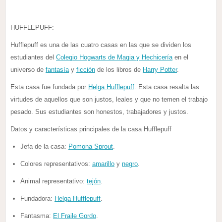
HUFFLEPUFF:
Hufflepuff es una de las cuatro casas en las que se dividen los
estudiantes del
Colegio Hogwarts de Magia y Hechicería
en el
universo de
fantasía
y
ficción
de los libros de
Harry Potter
.
Esta casa fue fundada por
Helga Hufflepuff
. Esta casa resalta las
virtudes de aquellos que son justos, leales y que no temen el trabajo
pesado. Sus estudiantes son honestos, trabajadores y justos.
Datos y características principales de la casa Hufflepuff
Jefa de la casa:
Pomona Sprout
.
Colores representativos:
amarillo
y
negro
.
Animal representativo:
tejón
.
Fundadora:
Helga Hufflepuff
.
Fantasma:
El Fraile Gordo
.