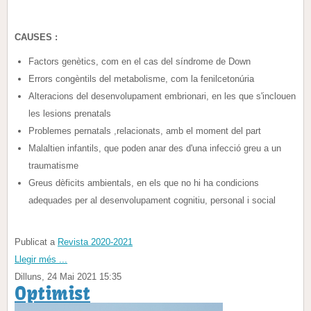
CAUSES :
Factors genètics, com en el cas del síndrome de Down
Errors congèntils del metabolisme, com la fenilcetonúria
Alteracions del desenvolupament embrionari, en les que s'inclouen
les lesions prenatals
Problemes pernatals ,relacionats, amb el moment del part
Malaltien infantils, que poden anar des d'una infecció greu a un
traumatisme
Greus dèficits ambientals, en els que no hi ha condicions
adequades per al desenvolupament cognitiu, personal i social
Publicat a
Revista 2020-2021
Llegir més ...
Dilluns, 24 Mai 2021 15:35
Optimist