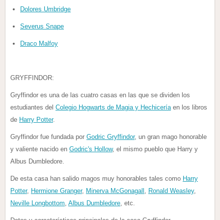
Dolores Umbridge
Severus Snape
Draco Malfoy
GRYFFINDOR:
Gryffindor es una de las cuatro casas en las que se dividen los
estudiantes del
Colegio Hogwarts de Magia y Hechicería
en los libros
de
Harry Potter
.
Gryffindor fue fundada por
Godric Gryffindor
, un gran mago honorable
y valiente nacido en
Godric's Hollow
, el mismo pueblo que Harry y
Albus Dumbledore.
De esta casa han salido magos muy honorables tales como
Harry
Potter
,
Hermione Granger
,
Minerva McGonagall
,
Ronald Weasley
,
Neville Longbottom
,
Albus Dumbledore
, etc.