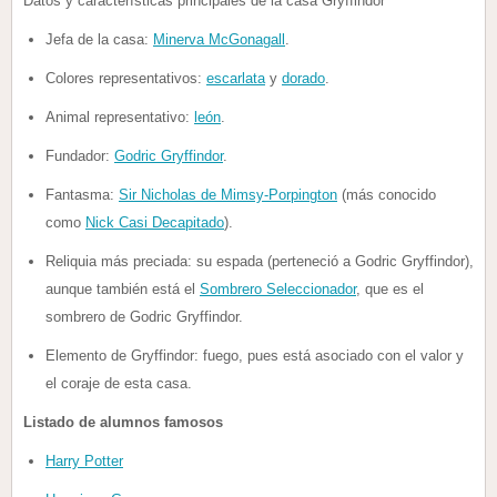
Datos y características principales de la casa Gryffindor
Jefa de la casa:
Minerva McGonagall
.
Colores representativos:
escarlata
y
dorado
.
Animal representativo:
león
.
Fundador:
Godric Gryffindor
.
Fantasma:
Sir Nicholas de Mimsy-Porpington
(más conocido
como
Nick Casi Decapitado
).
Reliquia más preciada: su espada (perteneció a Godric Gryffindor),
aunque también está el
Sombrero Seleccionador
, que es el
sombrero de Godric Gryffindor.
Elemento de Gryffindor: fuego, pues está asociado con el valor y
el coraje de esta casa.
Listado de alumnos famosos
Harry Potter