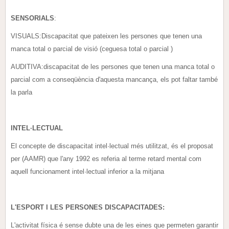
SENSORIALS
:
VISUALS:Discapacitat que pateixen les persones que tenen una
manca total o parcial de visió (ceguesa total o parcial )
AUDITIVA:discapacitat de les persones que tenen una manca total o
parcial com a conseqüència d'aquesta mancança, els pot faltar també
la parla
INTEL·LECTUAL
El concepte de discapacitat intel·lectual més utilitzat, és el proposat
per (AAMR) que l'any 1992 es referia al terme retard mental com
aquell funcionament intel·lectual inferior a la mitjana
L'ESPORT I LES PERSONES DISCAPACITADES:
L'activitat física é sense dubte una de les eines que permeten garantir