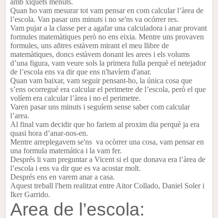
amb xiquets menuts.
Quan ho vam mesurar tot vam pensar en com calcular l’àrea de
l’escola. Van pasar uns minuts i no se'ns va ocórrer res.
Vam pujar a la classe per a agafar una calculadora i anar provant
formules matemàtiques però no ens eixia. Mentre uns provaven
formules, uns añtres estàvem mirant el meu llibre de
matemàtiques, doncs estàvem donant les arees i els volums
d’una figura, vam veure sols la primera fulla perquè el netejador
de l’escola ens va dir que ens n'havíem d'anar.
Quan vam baixar, vam seguir pensant-ho, la única cosa que
s’ens ocorregué era calcular el perimetre de l’escola, però el que
volíem era calcular l’àrea i no el perimetre.
Varen pasar uns minuts i seguíem sense saber com calcular
l’area.
Al final vam decidir que ho fariem al proxim dia perquè ja era
quasi hora d’anar-nos-en.
Mentre arreplegavem se'ns va ocòrrer una cosa, vam pensar en
una formula matemática i la vam fer.
Després li vam preguntar a Vicent si el que donava era l’àrea de
l’escola i ens va dir que es va acostar molt.
Després ens en varem anar a casa.
Aquest treball l'hem realitzat entre Aitor Collado, Daniel Soler i
Iker Garrido.
Area de l’escola: