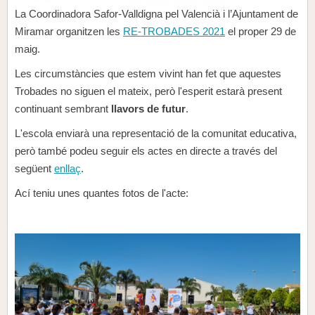
La Coordinadora Safor-Valldigna pel Valencià i l’Ajuntament de
Miramar organitzen les
RE-TROBADES 2021
el proper 29 de
maig.
Les circumstàncies que estem vivint han fet que aquestes
Trobades no siguen el mateix, però l'esperit estarà present
continuant sembrant
llavors de futur
.
L'escola enviarà una representació de la comunitat educativa,
però també podeu seguir els actes en directe a través del
següent
enllaç
.
Ací teniu unes quantes fotos de l'acte: