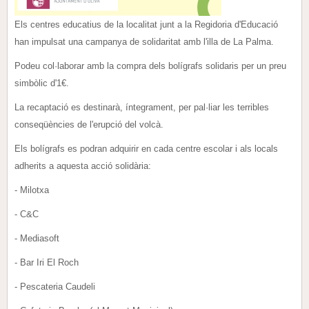
Els centres educatius de la localitat junt a la Regidoria d'Educació
han impulsat una campanya de solidaritat amb l'illa de La Palma.
Podeu col·laborar amb la compra dels bolígrafs solidaris per un preu
simbòlic d'1€.
La recaptació es destinarà, íntegrament, per pal·liar les terribles
conseqüències de l'erupció del volcà.
Els bolígrafs es podran adquirir en cada centre escolar i als locals
adherits a aquesta acció solidària:
- Milotxa
- C&C
- Mediasoft
- Bar Iri El Roch
- Pescateria Caudeli