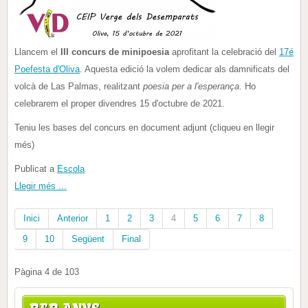
Llancem el
III concurs de minipoesia
aprofitant la celebració del
17é
Poefesta d'Oliva
. Aquesta edició la volem dedicar als damnificats del
volcà de Las Palmas, realitzant
poesia per a l'esperança
. Ho
celebrarem el proper divendres 15 d'octubre de 2021.
Teniu les bases del concurs en document adjunt (cliqueu en llegir
més)
Publicat a
Escola
Llegir més ...
Inici
Anterior
1
2
3
4
5
6
7
8
9
10
Següent
Final
Pàgina 4 de 103