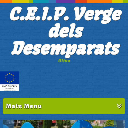
C.E.I.P. Verge
dels
Desemparats
Oliva
Main Menu