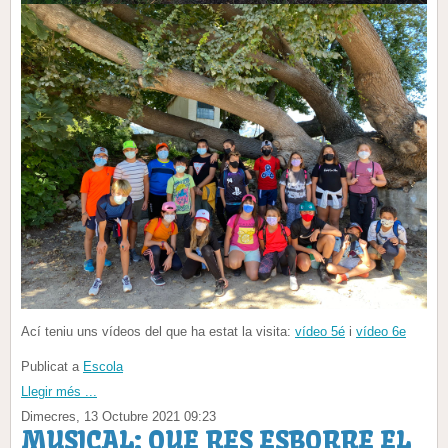
Ací teniu uns vídeos del que ha estat la visita:
vídeo 5é
i
vídeo 6e
Publicat a
Escola
Llegir més ...
Dimecres, 13 Octubre 2021 09:23
MUSICAL: QUE RES ESBORRE EL