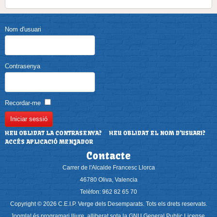
Nom d'usuari
Contrasenya
Recordar-me
HEU OBLIDAT LA CONTRASENYA?
HEU OBLIDAT EL NOM D'USUARI?
ACCÉS APLICACIÓ MENJADOR
Contacte
Carrer de l'Alcalde Francesc Llorca
46780 Oliva, Valencia
Telèfon: 962 82 65 70
Copyright © 2026 C.E.I.P. Verge dels Desemparats. Tots els drets reservats.
Joomla!
és programari lliure, alliberat sota la
GNU General Public License.