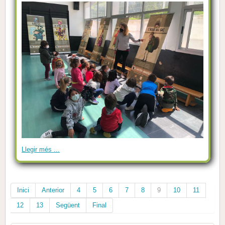
Llegir més ...
Inici
Anterior
4
5
6
7
8
9
10
11
12
13
Següent
Final