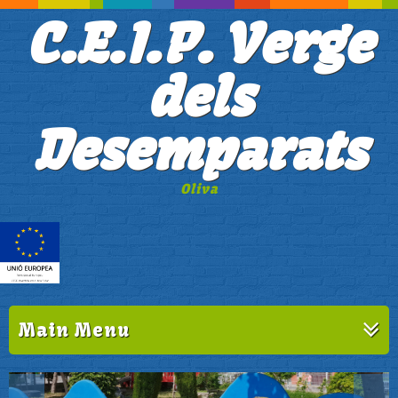
C.E.I.P. Verge
dels
Desemparats
Oliva
Main Menu