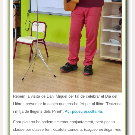
Rebem la visita de Dani Miquel per tal de celebrar el Dia del
Llibre i presentar la cançó que ens ha fet per al llibre "Dotzena
i mitja de llegens dels Pinet".
Ací podeu escoltar-la.
Com plou no ho podem celebrar conjuntament, però passa
classe per classe fent xicotets concerts (
cliqueu en llegir més