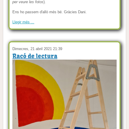
per veure les fotos
).
Ens ho passem d'allò més bé. Gràcies Dani.
Llegir més ...
Dimecres, 21 abril 2021 21:39
Racó de lectura