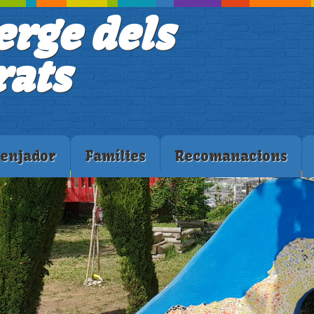
erge dels
ats
enjador
Famílies
Recomanacions