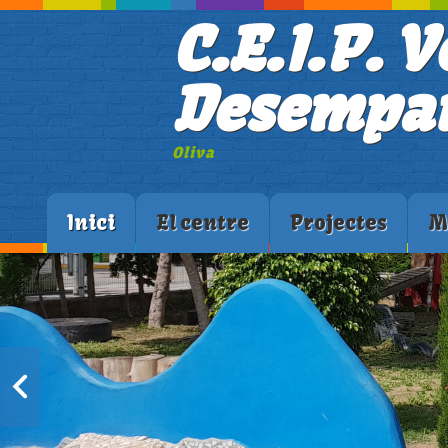
C.E.I.P. V
Desempar
Oliva
Inici
El centre
Projectes
M