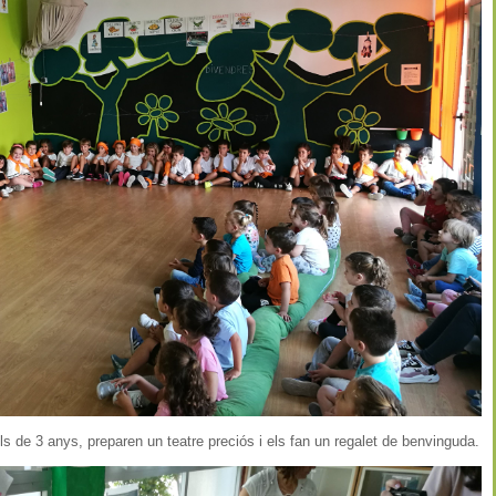
els de 3 anys, preparen un teatre preciós i els fan un regalet de benvinguda.