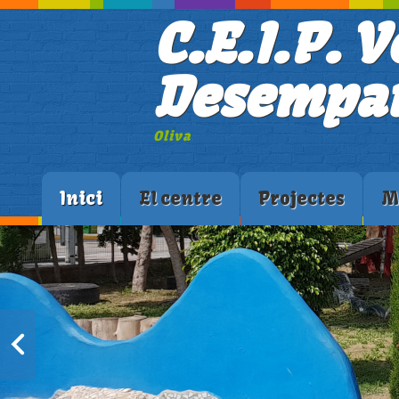
C.E.I.P. V
Desempar
Oliva
Inici
El centre
Projectes
M