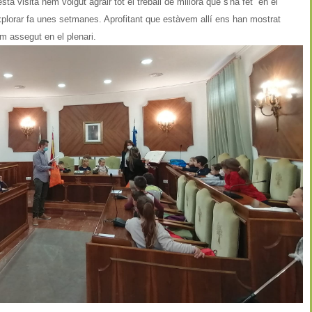
a visita hem volgut agrair tot el treball de millora que s'ha fet en el
plorar fa unes setmanes. Aprofitant que estàvem allí ens han mostrat
hem assegut en el plenari.