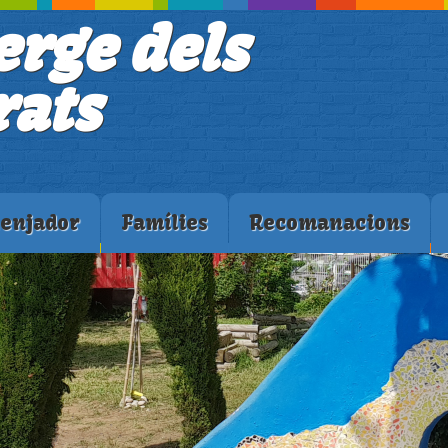
erge dels
ats
enjador
Famílies
Recomanacions